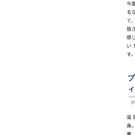
今
る
て
皆
感
い
す
プ
ィ
p
滋
身
業