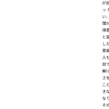
が
っ
い
理
得
と
し
意
人
目
解
さ
こ
き
な
そ