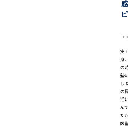
感
ピ
ep
実
身
の
塾
し
の
活
ん
た
医