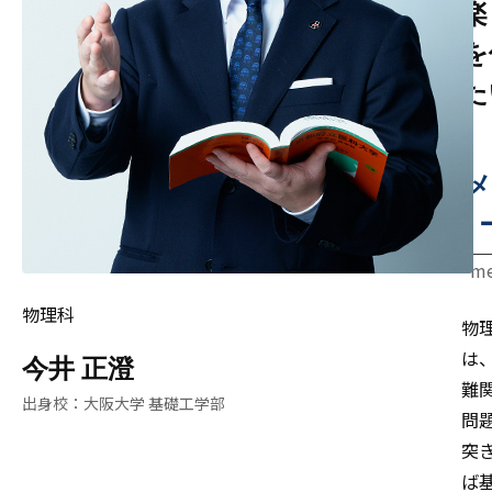
楽
を
た
メ
me
物理科
物
は
今井 正澄
難
大阪大学 基礎工学部
問
突
ば