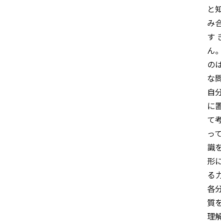
と
み
す
ん
の
な
自
に
て
っ
識
形
る
各
質
理