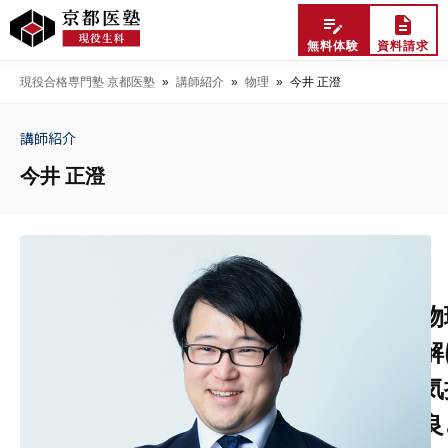
無料体験
資料請求
現役合格専門塾 京都医塾
»
講師紹介
»
物理
»
今井 正澄
講師紹介
今井 正澄
物
解
気
良