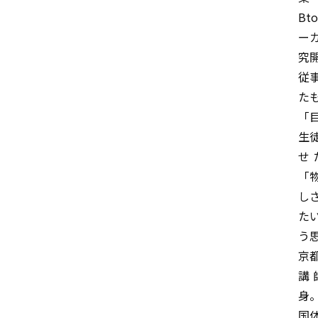
Bt
ー
究
従
た
「
生
せ
「
し
た
う
京
講
身
国