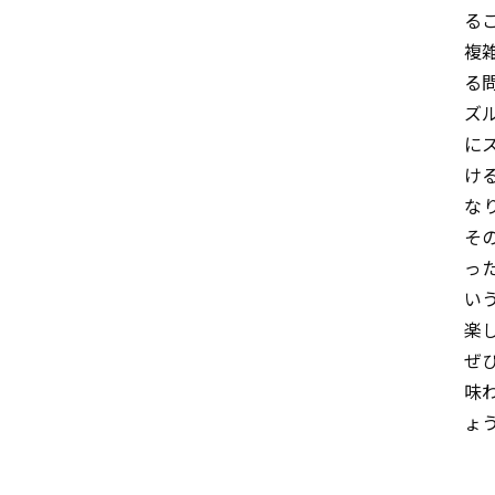
る
複
る
ズ
に
け
な
そ
っ
い
楽
ぜ
味
ょ