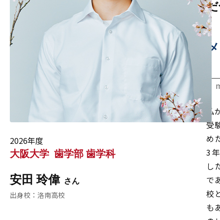
だ
メ
私
受
め
2026年度
3
大阪大学
歯学部 歯学科
し
安田 玲偉
で
校
洛南高校
も