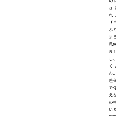
の
さ
れ
「
ふ
ま
見
ま
し
く
ん
差
で
え
の
い