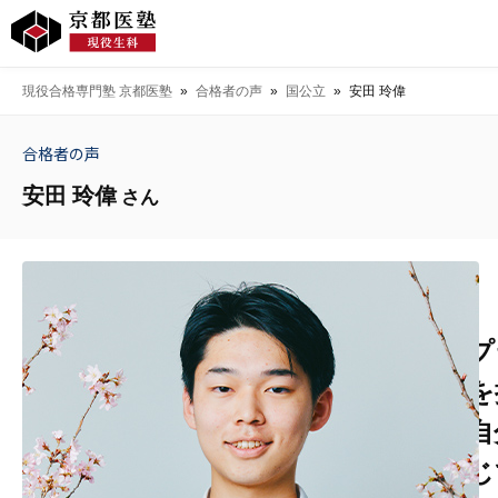
現役合格専門塾 京都医塾
»
合格者の声
»
国公立
»
安田 玲偉
合格者の声
安田 玲偉
さん
プ
を
自
じ