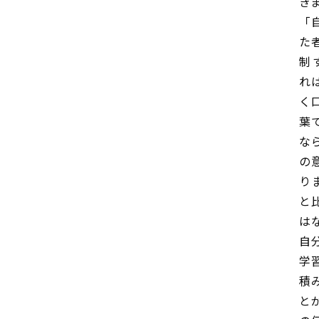
き
「
た
制
れ
く
葉
な
の
り
と
は
自
学
積
と