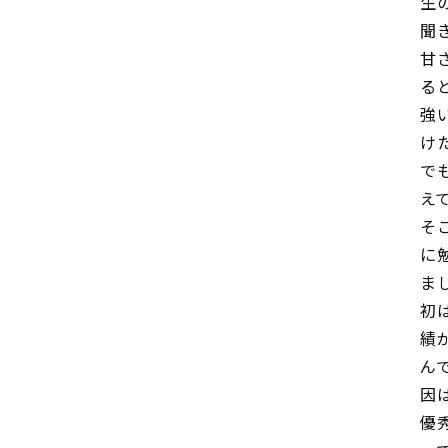
生
聞
甘
る
強
け
で
え
そ
に
ま
初
績
ん
因
優