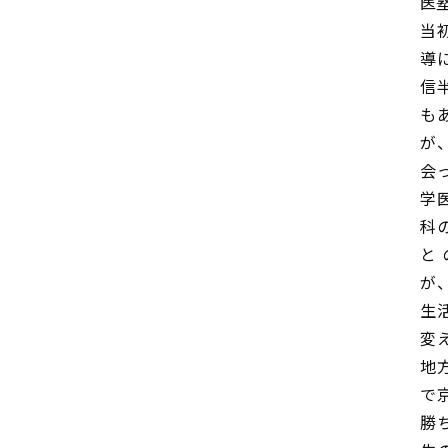
医
当
導
信
も
が
会
学
科
と
が
生
変
地
で
勝