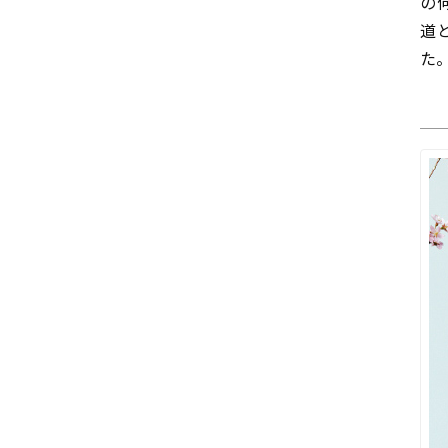
の
道
た