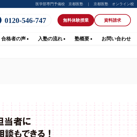
医学部専門予備校 京都医塾
京都医塾 オンライン校
0120-546-747
無料体験
授業
資料請求
合格者の声
入塾の流れ
塾概要
お問い合わせ