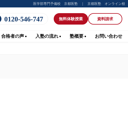
医学部専門予備校 京都医塾
京都医塾 オンライン校
0120-546-747
無料体験
授業
資料請求
合格者の声
入塾の流れ
塾概要
お問い合わせ