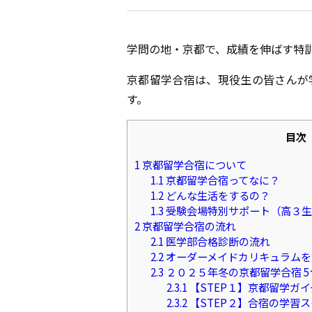
学問の地・京都で、成績を伸ばす特
京都留学合宿は、現役生の皆さんが
す。
目次
1
京都留学合宿について
1.1
京都留学合宿ってなに？
1.2
どんな生活をするの？
1.3
受験会場特別サポート（高３生
2
京都留学合宿の流れ
2.1
医学部合格診断の流れ
2.2
オーダーメイドカリキュラムを
2.3
２０２５年冬の京都留学合宿 
2.3.1
【STEP１】京都留学ガ
2.3.2
【STEP２】合宿の学習