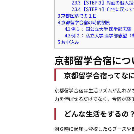
2.3.3
【STEP３】対面の個人
2.3.4
【STEP４】自宅に戻っ
3
京都医塾での１日
4
京都留学合宿の時間割例
4.1
例１： 国公立大学 医学部志望
4.2
例２： 私立大学 医学部志望（
5
お申込み
京都留学合宿につ
京都留学合宿ってな
京都留学合宿は生活リズムが乱れが
力を伸ばせるだけでなく、合宿が終
どんな生活をするの
朝６時に起床し登校したらブースや