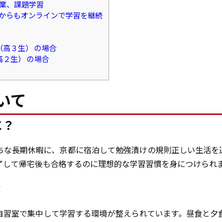
授業、課題学習
てからもオンラインで学習を継続
（高３生） の場合
高２生） の場合
いて
に？
ちな長期休暇に、京都に宿泊して勉強漬けの規則正しい生活を
了して帰宅後も合格するのに理想的な学習習慣を身につけられ
？
自習室で集中して学習する環境が整えられています。昼食と夕