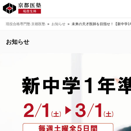
現役合格専門塾 京都医塾
»
お知らせ
»
未来の天才医師を目指せ！【新中学1
お知らせ