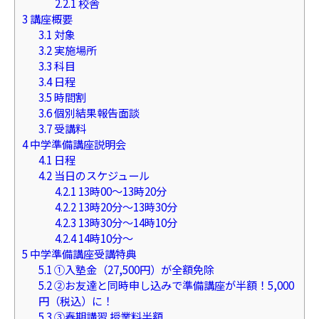
2.2.1
校舎
3
講座概要
3.1
対象
3.2
実施場所
3.3
科目
3.4
日程
3.5
時間割
3.6
個別結果報告面談
3.7
受講料
4
中学準備講座説明会
4.1
日程
4.2
当日のスケジュール
4.2.1
13時00～13時20分
4.2.2
13時20分～13時30分
4.2.3
13時30分～14時10分
4.2.4
14時10分～
5
中学準備講座受講特典
5.1
➀入塾金（27,500円）が全額免除
5.2
②お友達と同時申し込みで準備講座が半額！5,000
円（税込）に！
5.3
③春期講習 授業料半額