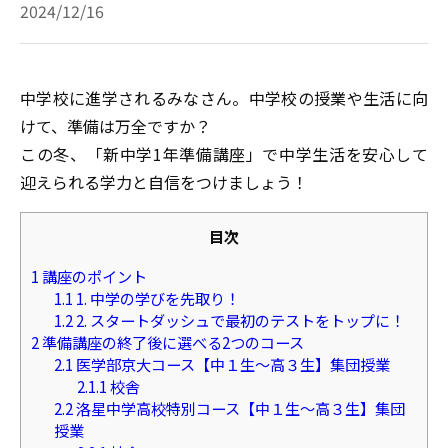
2024/12/16
中学校に進学されるみなさん。中学校の授業や生活に向
けて、準備は万全ですか？
この冬、「新中学1年準備講座」で中学生活を安心して
迎えられる学力と自信をつけましょう！
目次
1
講座のポイント
1.1
1. 中学の学びを先取り！
1.2
2. スタートダッシュで最初のテストをトップに！
2
準備講座の終了後に選べる2つのコース
2.1
医学部京大コース【中１生～高３生】集団授業
2.1.1
校舎
2.2
洛星中学高校特別コース【中１生～高３生】集団
授業