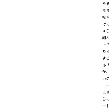
た
ま
校
け
ゃ
組
下
ち
す
あ
が
い
上
ま
ら
ー