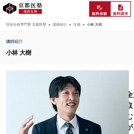
無料体験
資料請求
現役合格専門塾 京都医塾
»
講師紹介
»
生物
»
小林 大樹
講師紹介
小林 大樹
全
取
む
が