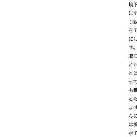
境
に
り
を
に
す
取
と
と
っ
も
と
ま
ん
は
が