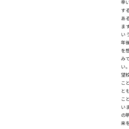
辛
す
あ
ま
い
年
を
み
い
望
こ
と
こ
い
の
来