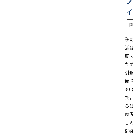
プ
ィ
p
私
活
筋
た
引
偏
3
た
ら
時
し
勉