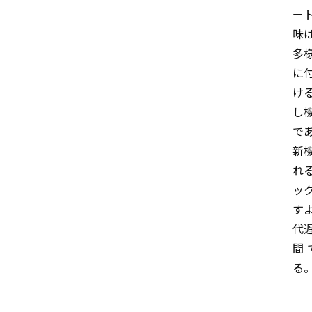
ー
味
多
に
け
し
で
新
れ
ッ
す
代
間
る