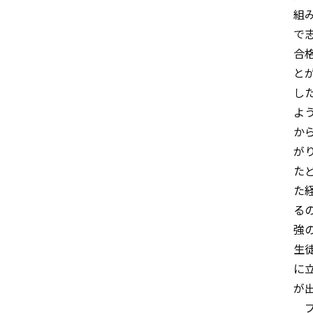
組
で
合
と
し
よ
か
が
た
た
る
強
生
に
が
プ