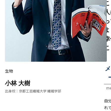
こ
人
っ
よ
幸
こ
メ
生物
小林 大樹
me
京都工芸繊維大学 繊維学部
自
れ