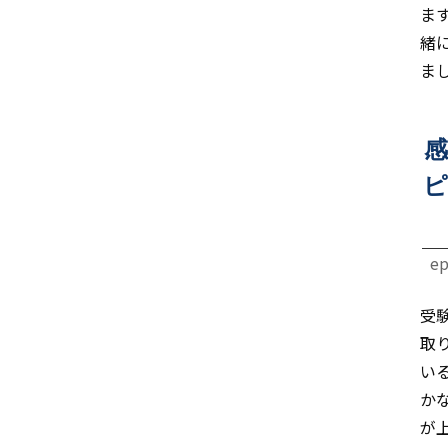
ま
緒
ま
感
ピ
ep
受
取
い
か
が