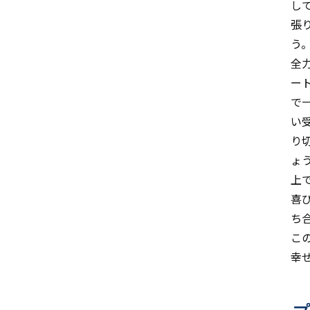
し
張
う
全
ー
で
い
り
ょ
上
喜
ち
こ
幸