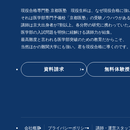
現役合格専門塾 京都医塾 現役生科は、
なぜ現役合格に強
それは医学部専門予備校「京都医塾」の
受験ノウハウがあ
講師は京大出身者が7割以上。
各分野の研究に携わっていた
医学部の入試問題を明快に紐解ける講師力が結集。
最高難度と言われる医学部突破のための
教育だからこそ、
当然ほかの難関大学にも強い。
君を現役合格に導くのです
資料請求
無料体験授
会社概要
プライバシーポリシー
講師・運営スタッ