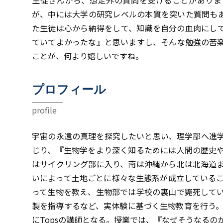
生徒さんから、想定外の質問を受けることがありま
が、中には大学の研究レベルの本質を突いた質問も
た生徒は心から納得をして、知識を自分の血肉にし
ていてよかったな』と思いますし、そんな勉強の苦
ことが、何より嬉しいですね。
プロフィール
profile
宇宙の永遠の真理を探究したいと思い、理学部へ進
じり、『生物学をより深く知るためには人間の歴史
はサイクリング部に入り、南は沖縄から北は北海道
いによって土地ごとに様々な生態系が成立しているこ
って生物を教え、生物部では学校の裏山で斃死して
製を指導するなど、実体験に基づく生物教育を行う。
にTopsの講師となる。授業では、『なぜそうなる