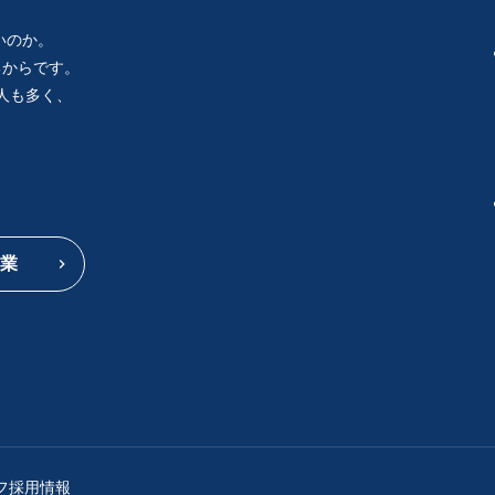
いのか。
るからです。
人も多く、
。
業
フ採用情報