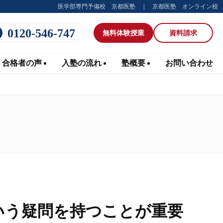
医学部専門予備校 京都医塾
京都医塾 オンライン校
0120-546-747
無料体験
授業
資料請求
合格者の声
入塾の流れ
塾概要
お問い合わせ
いう疑問を持つことが重要