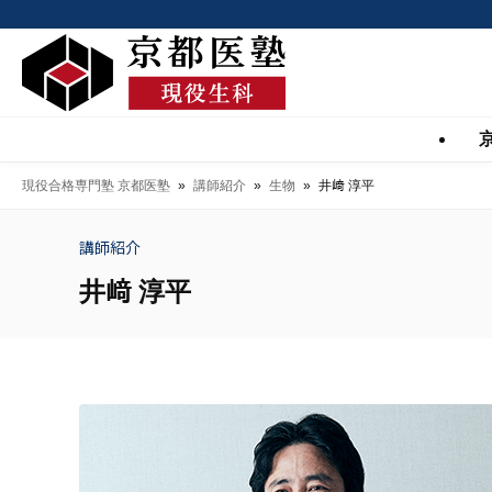
現役合格専門塾 京都医塾
»
講師紹介
»
生物
»
井﨑 淳平
講師紹介
井﨑 淳平