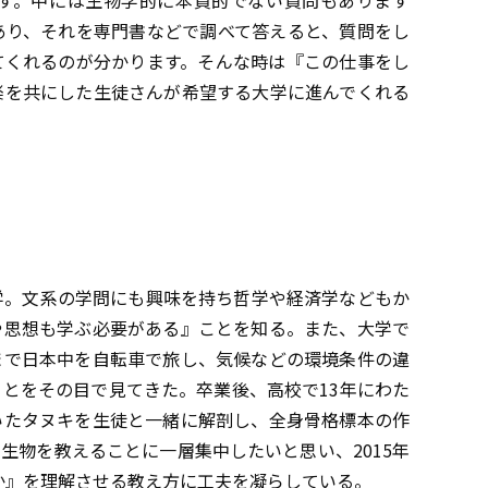
す。中には生物学的に本質的でない質問もあります
あり、それを専門書などで調べて答えると、質問をし
てくれるのが分かります。そんな時は『この仕事をし
楽を共にした生徒さんが希望する大学に進んでくれる
学。文系の学問にも興味を持ち哲学や経済学などもか
や思想も学ぶ必要がある』ことを知る。また、大学で
まで日本中を自転車で旅し、気候などの環境条件の違
とをその目で見てきた。卒業後、高校で13年にわた
いたタヌキを生徒と一緒に解剖し、全身骨格標本の作
生物を教えることに一層集中したいと思い、2015年
のか』を理解させる教え方に工夫を凝らしている。