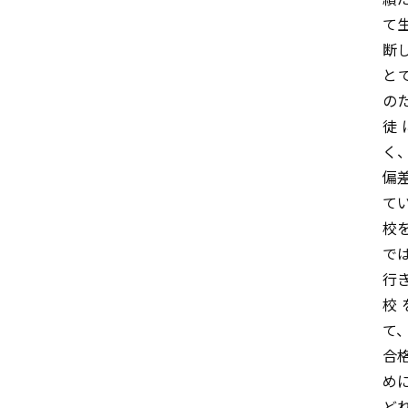
て
断
と
の
徒
く
偏
て
校
で
行
校
て
合
め
ど