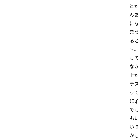
と
ん
に
ま
る
す
し
な
上
テ
っ
に
で
も
い
か