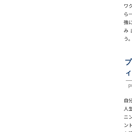
ワ
ら
強
み
う
プ
ィ
p
自
人
ニ
ン