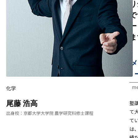
り
で
ー
ま
メ
me
化学
塾
尾藤 浩高
て
京都大学大学院 農学研究科修士課程
て
は
績