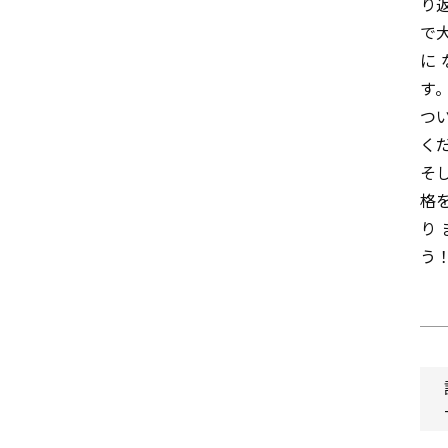
り
で
に
す
つ
く
そ
格
り
う