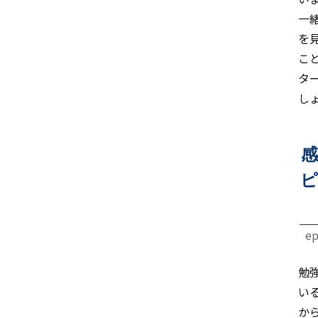
一
を
こ
タ
し
感
ピ
ep
勉
い
か