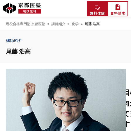
無料体験
資料請求
現役合格専門塾 京都医塾
»
講師紹介
»
化学
»
尾藤 浩高
講師紹介
尾藤 浩高
目
向
て
す