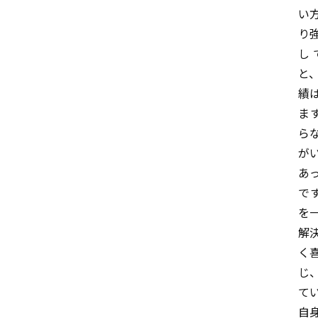
い
り
し
と
績
ま
ら
が
あ
で
を
解
く
じ
て
自