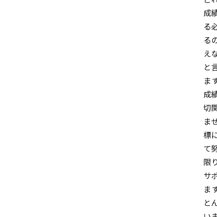
成
る
る
え
と
ま
成
切
ま
標
て
限
サ
ま
と
い