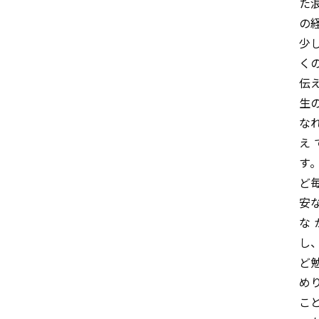
た
の
少
く
伝
生
な
え
す
ど
安
な
し
ど
め
こ