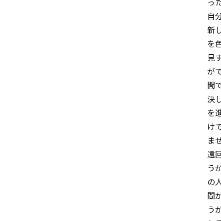
っ
自
新
を
見
が
間
決
を
け
ま
遠
う
の
間
う