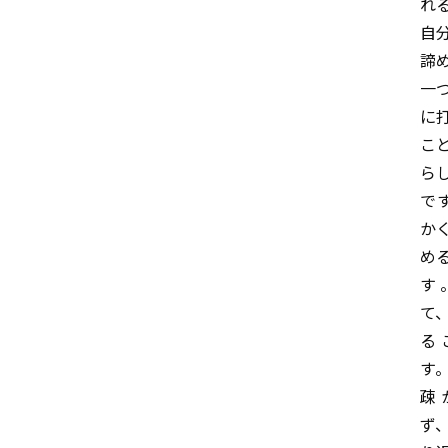
れ
自
諦
一
に
こ
ら
で
か
め
す
て
る
す
疎
ず