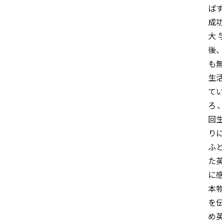
ば
成
大
後
も
生
て
ろ
回
り
ふ
た
に
本
を
め