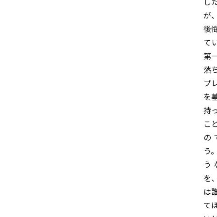
し
が
後
て
第
落
プ
を
持
こ
の
う
う
を
は
て