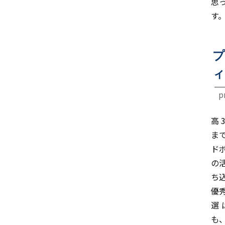
思
す
プ
ィ
p
高
ま
ド
の
ち
優
選
も