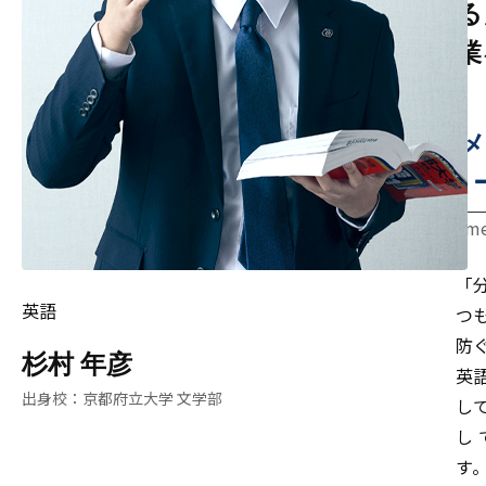
る
業
メ
me
「
英語
つ
防
杉村 年彦
英
京都府立大学 文学部
し
し
す