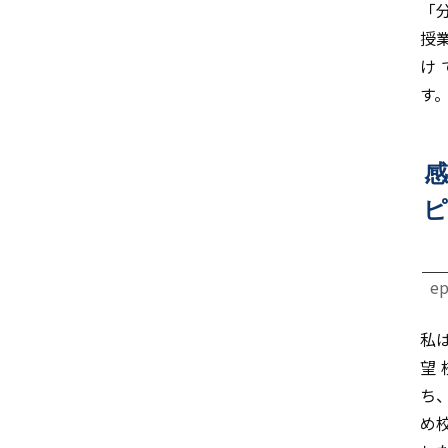
「
授
け
す
感
ピ
ep
私
望
ち
め