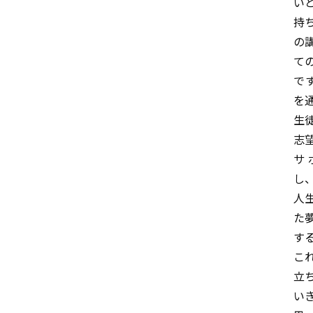
い
持
の
て
で
を
生
志
サ
し
人
た
す
こ
立
い