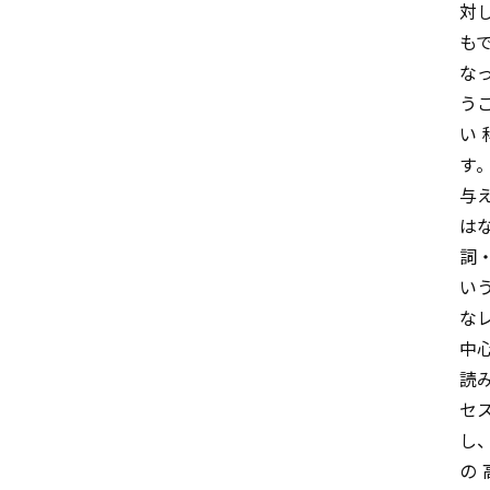
対
も
な
う
い
す
与
は
詞
い
な
中
読
セ
し
の