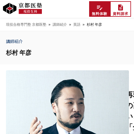
無料体験
資料請求
現役合格専門塾 京都医塾
»
講師紹介
»
英語
»
杉村 年彦
講師紹介
杉村 年彦
再
の
い
「