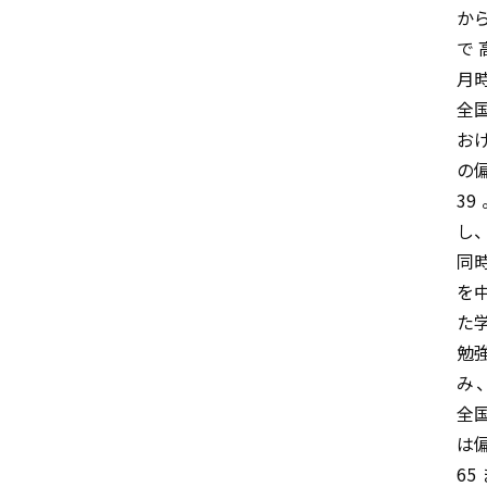
か
で
月
全
お
の
3
し
同
を
た
勉
み
全
は
6