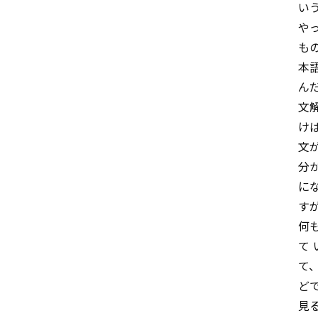
い
や
も
本
ん
文
け
文
分
に
す
何
て
て
ど
見