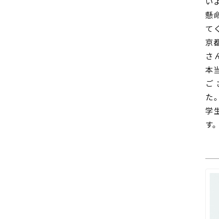
い
懸
て
京
さ
本
ご
た
学
す