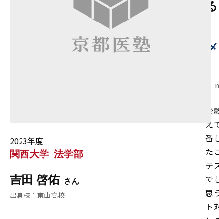
る
メ
受
え
番
2023年度
た
関西大学
法学部
テ
で
吉田 啓佑
思
東山高校
ト