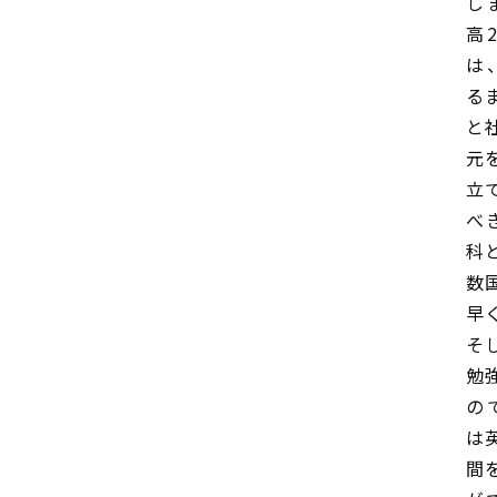
し
高
は
る
と
元
立
べ
科
数
早
そ
勉
の
は
間