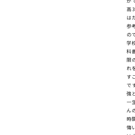
が
高
は
参
の
学
科
限
れ
す
で
強
一
ん
時
悔