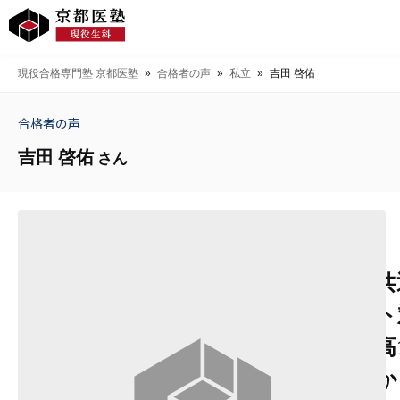
現役合格専門塾 京都医塾
»
合格者の声
»
私立
»
吉田 啓佑
合格者の声
吉田 啓佑
さん
共
ト
高
か