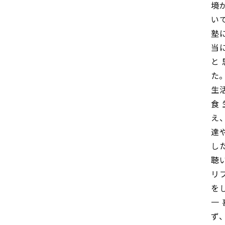
境
い
塾
当
と
た
生
食
え
達
し
聴
リ
を
一
ず