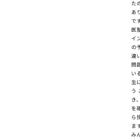
た
あ
で
医
イ
の
違
問
い
生
う
き
を
ら
ま
み