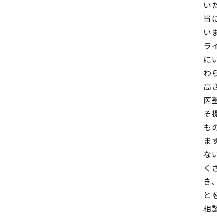
い
当
い
ラ
に
わ
高
医
そ
も
ま
な
く
き
と
相