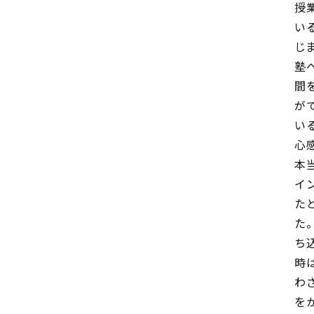
授
い
じ
塾
間
が
い
心
本
イ
た
た
ち
時
わ
を