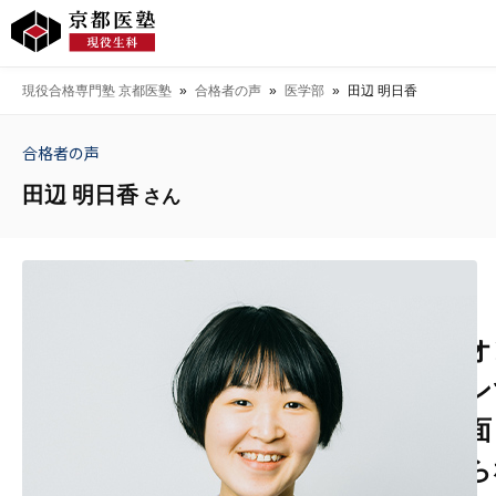
現役合格専門塾 京都医塾
»
合格者の声
»
医学部
»
田辺 明日香
合格者の声
田辺 明日香
さん
オ
ン
面
ら