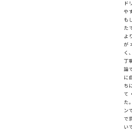
ド
や
も
た
よ
が
く
丁
論
に
ち
て
た
ン
で
い