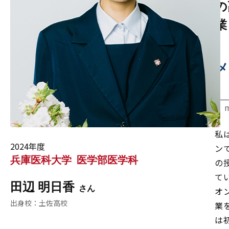
の
業
メ
私
2024年度
ン
兵庫医科大学
医学部医学科
の
て
田辺 明日香
オ
土佐高校
業
は