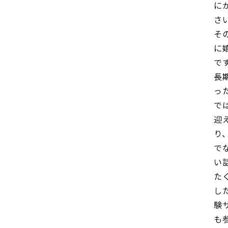
に
さ
そ
に
で
長
っ
で
迎
り
で
い
た
し
験
も