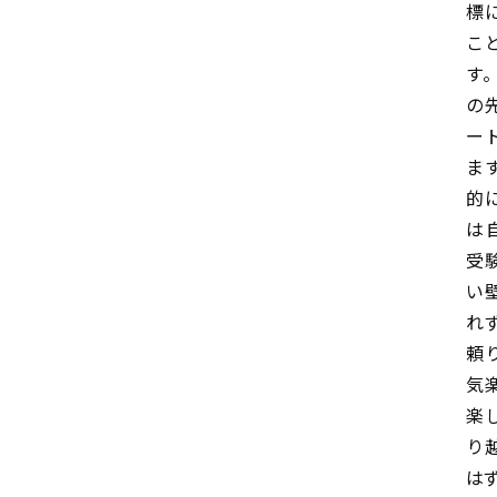
標
こ
す
の
ー
ま
的
は
受
い
れ
頼
気
楽
り
は