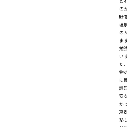
ど
の
野
理
の
ま
勉
い
た
物
に
論
安
か
京
塾