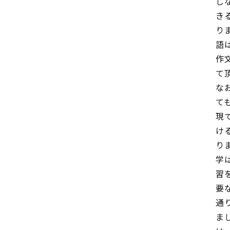
し
き
り
語
作
て
な
て
現
け
り
学
習
要
通
ま