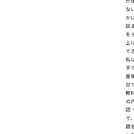
が
な
か
試
を
上
で
私
手
差
台
教
の
認
で
題