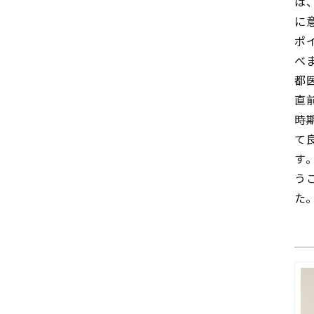
は
に
ポ
べ
都
直
時
て
す
う
た