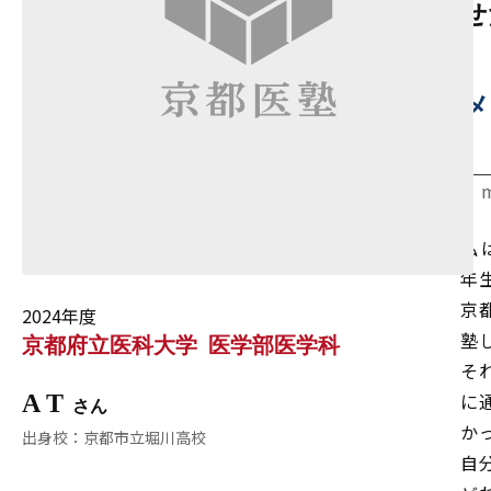
せ
メ
私
年
京
2024年度
塾
京都府立医科大学
医学部医学科
そ
に
A T
か
京都市立堀川高校
自