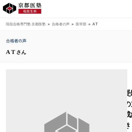
現役合格専門塾 京都医塾
»
合格者の声
»
医学部
»
A T
合格者の声
A T
さん
受
の
成
き