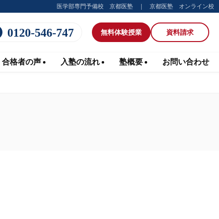
医学部専門予備校 京都医塾
京都医塾 オンライン校
0120-546-747
無料体験
授業
資料請求
合格者の声
入塾の流れ
塾概要
お問い合わせ