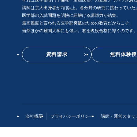
それは医学部専門予備校「京都医塾」の
受験ノウハウがあ
講師は京大出身者が7割以上。
各分野の研究に携わっていた
医学部の入試問題を明快に紐解ける講師力が結集。
最高難度と言われる医学部突破のための
教育だからこそ、
当然ほかの難関大学にも強い。
君を現役合格に導くのです
資料請求
無料体験授
会社概要
プライバシーポリシー
講師・運営スタッ