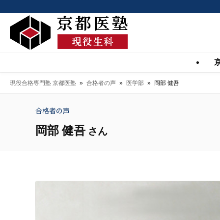
現役合格専門塾 京都医塾
»
合格者の声
»
医学部
»
岡部 健吾
合格者の声
岡部 健吾
さん