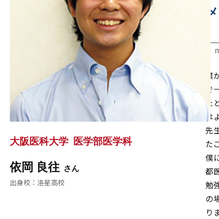
メ
僕
で
た
は
先
大阪医科大学
医学部医学科
た
僕
依岡 良往
都
洛星高校
勉
の
り