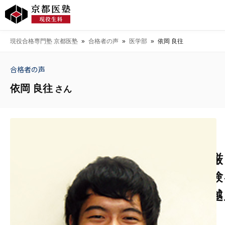
現役合格専門塾 京都医塾
»
合格者の声
»
医学部
»
依岡 良往
合格者の声
依岡 良往
さん
厳
験
越