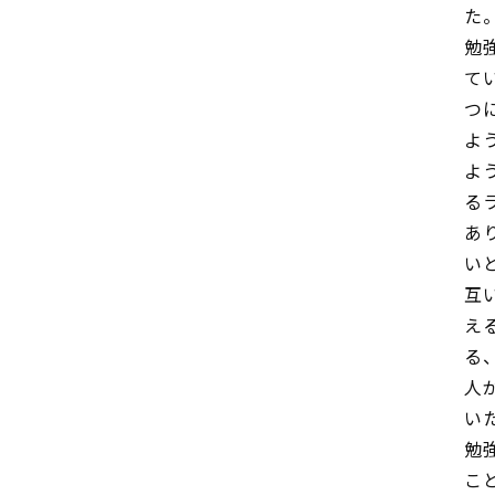
た
勉
て
つ
よ
よ
る
あ
い
互
え
る
人
い
勉
こ