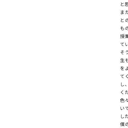
と
ま
と
も
授
て
そ
生
を
て
し
く
色
い
し
僕