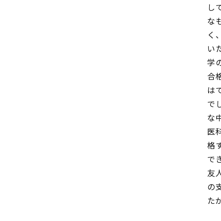
し
な
く
い
学
合
は
で
な
医
格
で
友
の
た