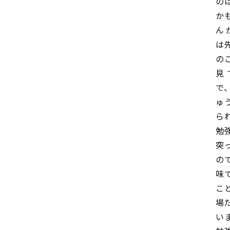
の
か
ん
は
の
見
で
ゅ
ら
勉
突
の
味
こ
場
い