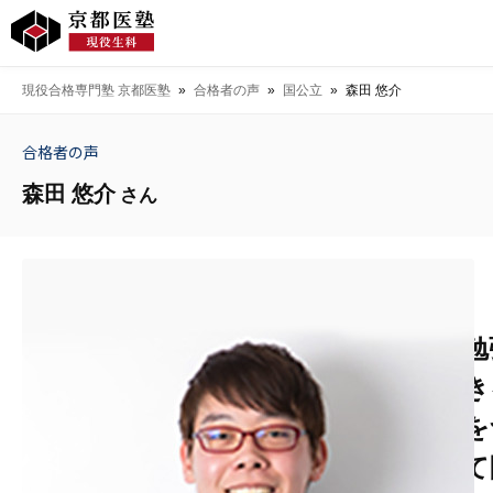
現役合格専門塾 京都医塾
»
合格者の声
»
国公立
»
森田 悠介
合格者の声
森田 悠介
さん
勉
き
を
て