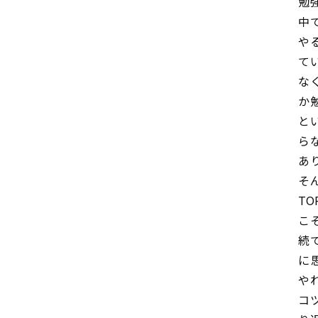
勉
中
や
て
な
か
と
ら
あ
そ
T
こ
続
に
や
コ