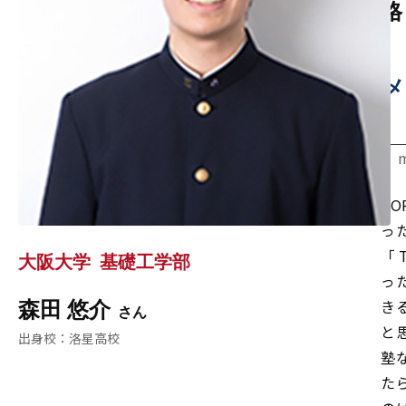
格
メ
T
っ
「
大阪大学
基礎工学部
っ
き
森田 悠介
と
洛星高校
塾
た