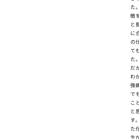
た
徴
と
に
の
て
た
だ
わ
強
で
こ
と
す
た
生