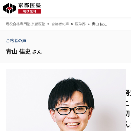
現役合格専門塾 京都医塾
»
合格者の声
»
医学部
»
青山 佳史
合格者の声
青山 佳史
さん
努
こ
切
ん