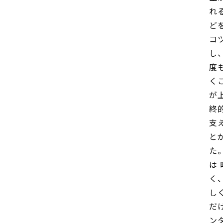
れ
ど
コ
し
度
く
が
終
支
と
た
は
く
し
だ
ン