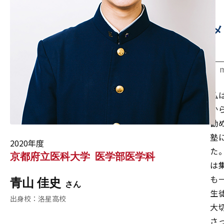
メ
私
か
勧
塾
2020年度
た
京都府立医科大学
医学部医学科
は
も
青山 佳史
生
洛星高校
大
さ