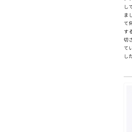
し
ま
て
す
切
て
し