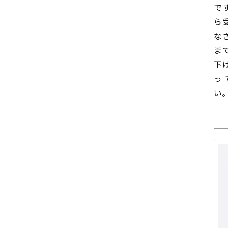
で
ら
な
ま
下
っ
い