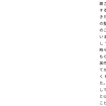
崩
す
き
の
の
い
し
時
も
英
て
く
た
し
と
こ