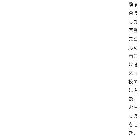
験
合
し
医
先
応
着
け
来
校
に
為
む
し
を
き