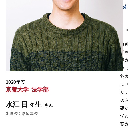
メ
京
丁
導
い
冬
2020年度
に
京都大学
法学部
た
の
水江 日々生
礎
洛星高校
学
要