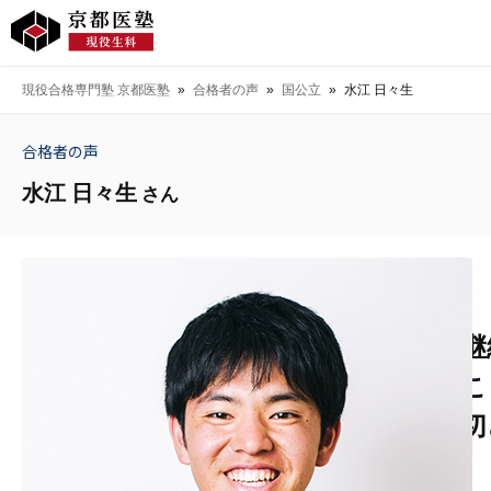
現役合格専門塾 京都医塾
»
合格者の声
»
国公立
»
水江 日々生
合格者の声
水江 日々生
さん
継
こ
切