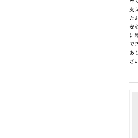
塾
支
た
安
に
で
あ
ざ