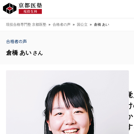
現役合格専門塾 京都医塾
»
合格者の声
»
国公立
»
倉橋 あい
合格者の声
倉橋 あい
さん
覚
け
か
す