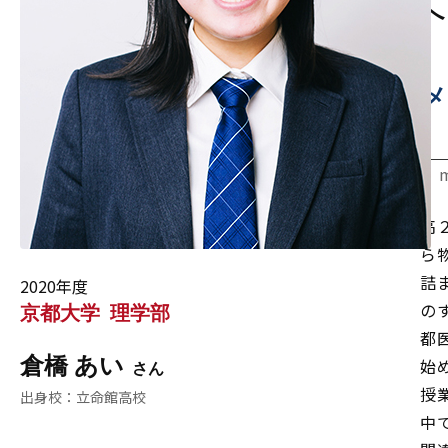
へ
メ
高
ら
詰
2020年度
の
京都大学
理学部
都
倉橋 あい
始
授
立命館高校
中