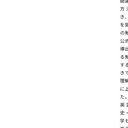
間
方
き
を
の
公
導
る
す
き
理
に
た
英
史
学