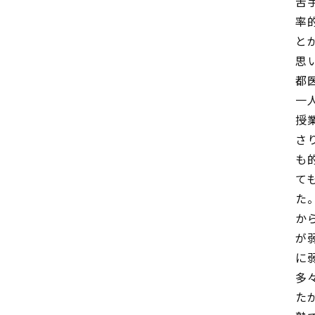
苦
率
と
思
都
一
授
さ
も
て
た
か
が
に
多
た