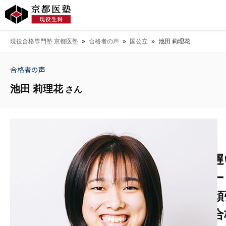
現役合格専門塾 京都医塾
»
合格者の声
»
国公立
»
池田 莉理花
合格者の声
池田 莉理花
さん
遅
ー
頑
合