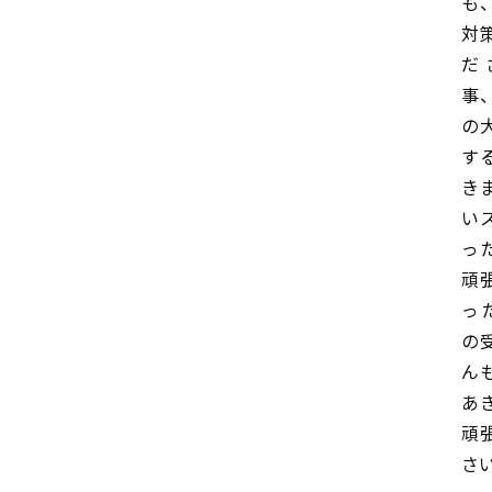
も
対
だ
事
の
す
き
い
っ
頑
っ
の
ん
あ
頑
さ