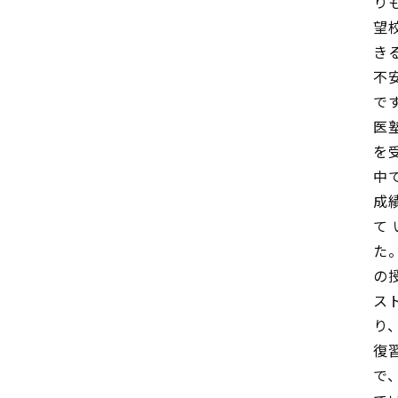
り
望
き
不
で
医
を
中
成
て
た
の
ス
り
復
で