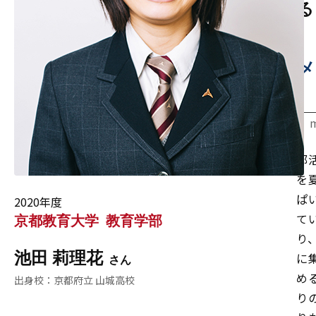
る
メ
部
を
ぱ
2020年度
て
京都教育大学
教育学部
り
池田 莉理花
に
め
京都府立 山城高校
り