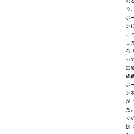
れ
り
ボ
ン
こ
し
ら
っ
試
成
ボ
ン
が
た
で
接