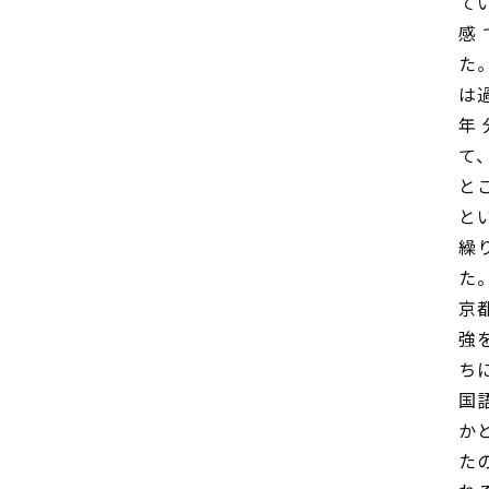
て
感
た
は
年
て
と
と
繰
た
京
強
ち
国
か
た