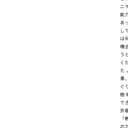
ニ
能
あ
し
は
機
う
く
た
果
ぐ
格
で
京
「
の