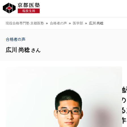
現役合格専門塾 京都医塾
»
合格者の声
»
医学部
»
広川 尚稔
合格者の声
広川 尚稔
さん
勉
の
る
作