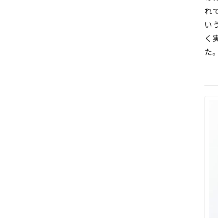
れ
い
く
た