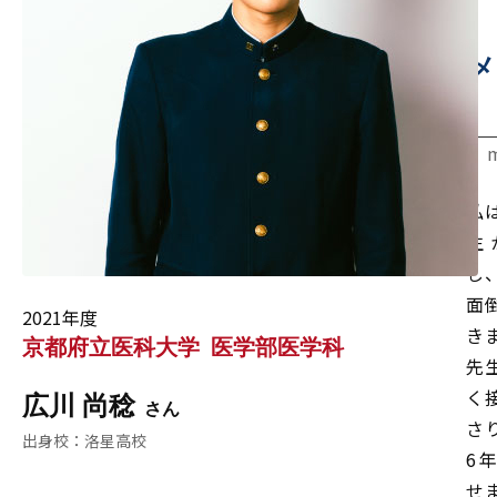
メ
私
生
し
面
2021年度
き
京都府立医科大学
医学部医学科
先
く
広川 尚稔
さ
洛星高校
6
せ