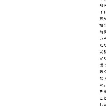
都
イ
育
相
時
い
た
試
足
慌
防
な
た
き
こ
し