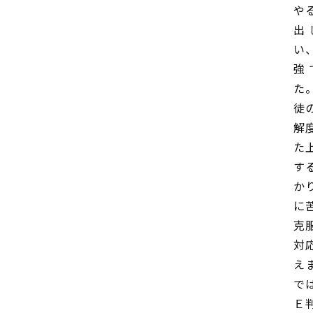
や
出
い
強
た
徒
解
た
す
か
に
克
対
え
で
Ｅ