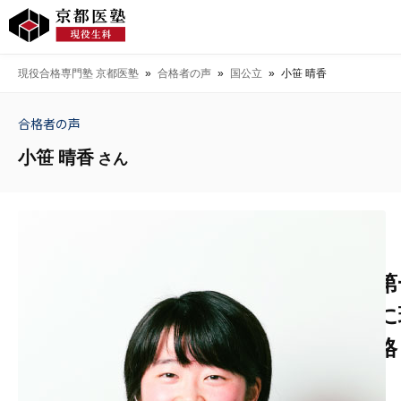
現役合格専門塾 京都医塾
»
合格者の声
»
国公立
»
小笹 晴香
合格者の声
小笹 晴香
さん
第
に
格