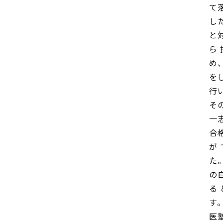
て
し
と
ら
め
を
行
そ
一
合
が
た
の
る
す
医