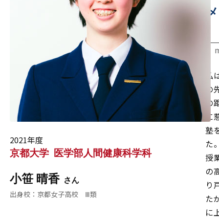
メ
私
の
の
に
塾
2021年度
た
京都大学
医学部人間健康科学科
授
の
小笹 晴香
り
京都女子高校 Ⅲ類
た
に