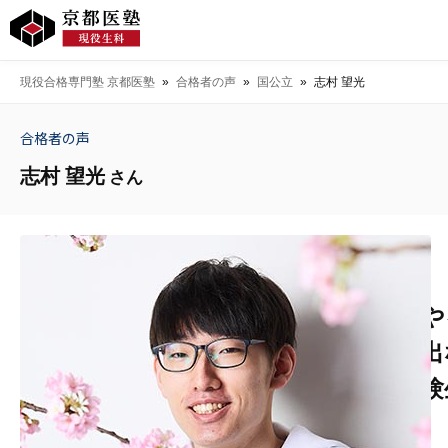
現役合格専門塾 京都医塾
»
合格者の声
»
国公立
»
志村 望光
合格者の声
志村 望光
さん
や
出
験