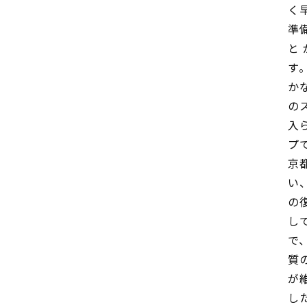
く
準
と
す
か
の
入
プ
京
い
の
し
で
質
が
し