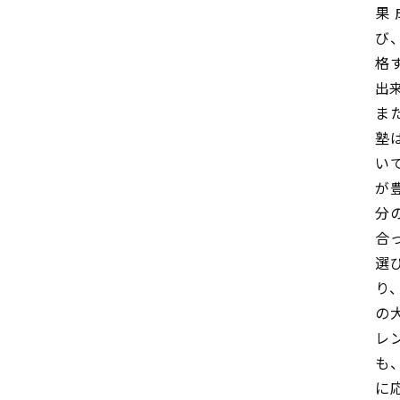
果
び
格
出
ま
塾
い
が
分
合
選
り
の
レ
も
に