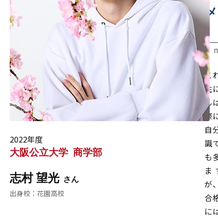
メ
こ
生
ん
際
自
2022年度
識
大阪公立大学
商学部
も
ま
志村 望光
が
花園高校
合
に